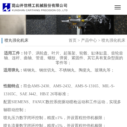
喷丸强化机床
首页
>
产品中心
>
喷丸强化机床
适用工件：
转子、涡轮盘、叶片、起落架、轮毂、缸体缸盖、齿轮齿
轴、连杆、曲轴、管道、螺纹、弹簧、紧固件、其它具有复杂型面的
零件等；
适用弹丸：
铸钢丸、钢丝切丸、不锈钢丸、陶瓷丸、玻璃丸等；
性能特点：
符合AMS-2430、AMS-2432、AMS-S-13165、MIL-S-
13165C、SAE J442、HB/Z 26等标准；
配置SIEMENS、FANUC数控系统驱动喷枪运动和工件运动，实现多
轴联动控制；
喷丸压力数字闭环控制，精度±1%，并设置程控停机极限；
喷丸流量数字闭环控制，精度±5%，并设置程控停机极限；